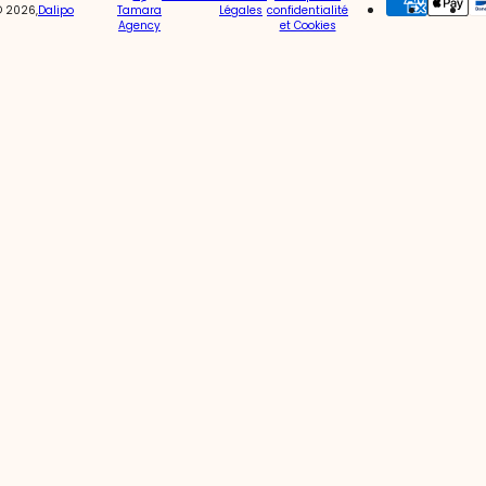
© 2026,
Dalipo
Tamara
Légales
confidentialité
Agency
et Cookies