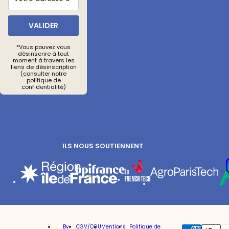
VALIDER
*Vous pouvez vous
désinscrire à tout
moment à travers les
liens de désinscription
(consulter notre
politique de
confidentialité)
Re
Vot
ILS NOUS SOUTIENNENT
By
CGV/CGU
Mentions
Politique de