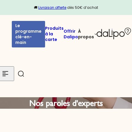
Passer au contenu
🚚
Livraison offerte
dès 50€ d’achat
Le
Produits
programme
Offrir
À
à la
clé-en-
Dalipo
propos
carte
main
Nos paroles d'experts