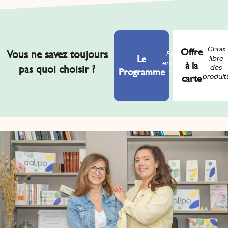
Choix
Offre
Conçu a
Vous ne savez toujours
Parcours
Le
libre
des
entièremen
à la
pas quoi choisir ?
pédiat
des
Programme
t guidé
allergol
carte
produit
s