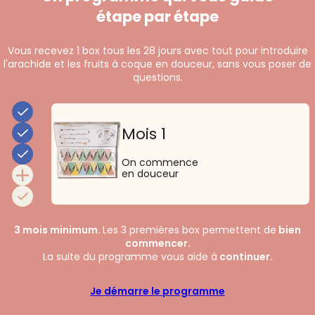
étape par étape
Vous recevez 1 box tous les 28 jours avec tout pour introduire
l'arachide et les fruits à coque en douceur, sans vous poser de
questions.
Mois 1
On commence
en douceur
3 mois minimum.
Les 3 premières box permettent de
bien
commencer.
La suite du programme vous aide à
continuer.
Je démarre le programme