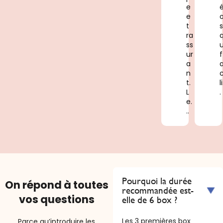
e
é
e
t
s
ra
ss
u
ur
f
a
n
c
t.
li
L
.
e.
..
Pourquoi la durée
On répond à toutes
recommandée est-
vos questions
elle de 6 box ?
Les 3 premières box
Parce qu’introduire les