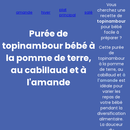
Vous
plat
cherchez une
amande
hiver
salé
principal
recette de
topinambour
pour bébé
Purée de
facile à
préparer ?
topinambour bébé à
Cette purée
de
la pomme de terre,
topinambour
à la pomme
au cabillaud et à
de terre, au
cabillaud et
à
l'amande
l'amande
est
idéale pour
varier les
repas de
votre bébé
pendant la
diversification
alimentaire.
La douceur
du