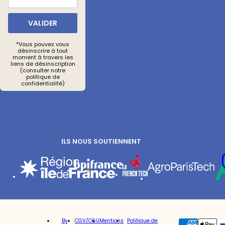
VALIDER
*Vous pouvez vous
désinscrire à tout
moment à travers les
liens de désinscription
(consulter notre
politique de
confidentialité)
ILS NOUS SOUTIENNENT
Re
Vot
By
CGV/CGU
Mentions
Politique de