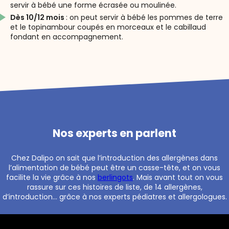
servir à bébé une forme écrasée ou moulinée.
Dès 10/12 mois
: on peut servir à bébé les pommes de terre
et le topinambour coupés en morceaux et le cabillaud
fondant en accompagnement.
Nos experts en parlent
Chez Dalipo on sait que l’introduction des allergènes dans
l’alimentation de bébé peut être un casse-tête, et on vous
facilite la vie grâce à nos
berlingots
. Mais avant tout on vous
rassure sur ces histoires de liste, de 14 allergènes,
d’introduction… grâce à nos experts pédiatres et allergologues.