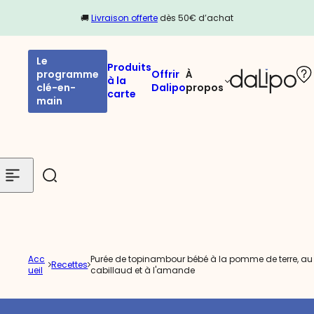
Passer au contenu
🚚
Livraison offerte
dès 50€ d’achat
Le
Produits
programme
Offrir
À
à la
clé-en-
Dalipo
propos
carte
main
Acc
Purée de topinambour bébé à la pomme de terre, au
Recettes
ueil
cabillaud et à l'amande