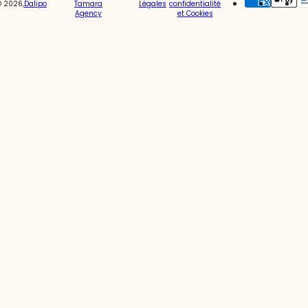
© 2026,
Dalipo
Tamara
Légales
confidentialité
Agency
et Cookies