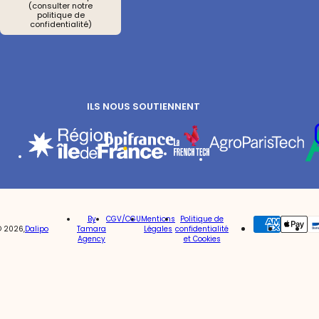
(consulter notre
politique de
confidentialité)
ILS NOUS SOUTIENNENT
Re
Vot
By
CGV/CGU
Mentions
Politique de
© 2026,
Dalipo
Tamara
Légales
confidentialité
Agency
et Cookies