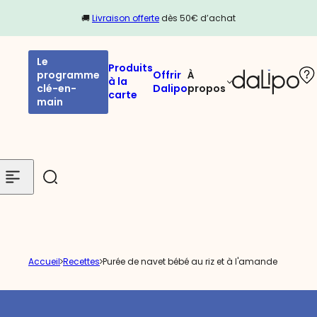
Passer au contenu
🚚
Livraison offerte
dès 50€ d’achat
Le
Produits
programme
Offrir
À
à la
clé-en-
Dalipo
propos
carte
main
Accueil
Recettes
Purée de navet bébé au riz et à l'amande