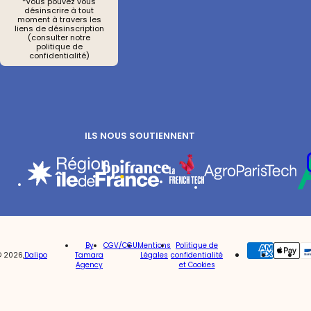
*Vous pouvez vous
désinscrire à tout
moment à travers les
liens de désinscription
(consulter notre
politique de
confidentialité)
ILS NOUS SOUTIENNENT
Re
Vot
By
CGV/CGU
Mentions
Politique de
© 2026,
Dalipo
Tamara
Légales
confidentialité
Agency
et Cookies