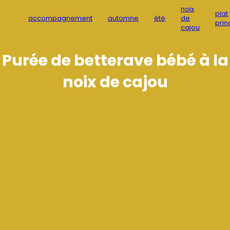
noix
plat
accompagnement
automne
été
de
prin
cajou
Purée de betterave bébé à la
noix de cajou