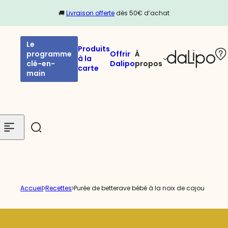
Passer au contenu
🚚
Livraison offerte
dès 50€ d’achat
Le
Produits
programme
Offrir
À
à la
clé-en-
Dalipo
propos
carte
main
Accueil
Recettes
Purée de betterave bébé à la noix de cajou